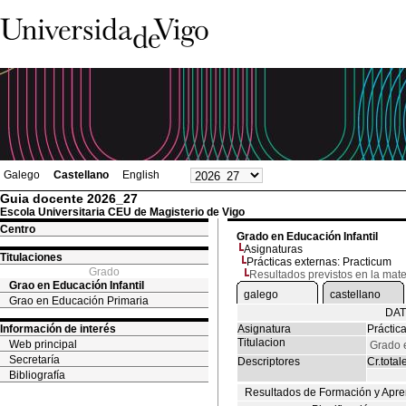
Galego
Castellano
English
Guia docente 2026_27
Escola Universitaria CEU de Magisterio de Vigo
Centro
Grado en Educación Infantil
Asignaturas
Titulaciones
Prácticas externas: Practicum
Grado
Resultados previstos en la mate
Grao en Educación Infantil
galego
castellano
Grao en Educación Primaria
DAT
Información de interés
Asignatura
Práctic
Titulacion
Web principal
Grado e
Secretaría
Descriptores
Cr.total
Bibliografía
Resultados de Formación y Apre