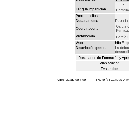
6
Lengua Impartición
Castell
Prerrequisitos
Departamento
Departam
García C
Coordinador/a
Purifica
Profesorado
García C
Web
http://h
Descripción general
La deten
desarrol
Resultados de Formación y Apr
Planificación
Evaluación
Universidade de Vigo
| Reitoría | Campus Universit