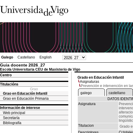
Galego
Castellano
English
Guia docente 2026_27
Escola Universitaria CEU de Maxisterio de Vigo
Centro
Grado en Educación Infantil
Asignaturas
Titulacións
Prevención e intervención en las
Grao
galego
castellano
Grao en Educación Infantil
Grao en Educación Primaria
DATOS IDENTI
Asignatura
Prevenci
Información de interese
interven
alteraci
Web principal
comunica
Secretaría
lingüísti
Bibliografía
Titulacion
Grado en
Descriptores
Cr.totale