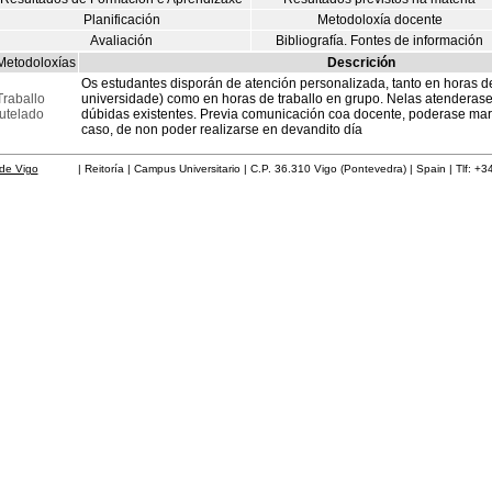
Planificación
Metodoloxía docente
Avaliación
Bibliografía. Fontes de información
Metodoloxías
Descrición
Os estudantes disporán de atención personalizada, tanto en horas de
Traballo
universidade) como en horas de traballo en grupo. Nelas atenderase
tutelado
dúbidas existentes. Previa comunicación coa docente, poderase marc
caso, de non poder realizarse en devandito día
de Vigo
| Reitoría | Campus Universitario | C.P. 36.310 Vigo (Pontevedra) | Spain | Tlf: +3