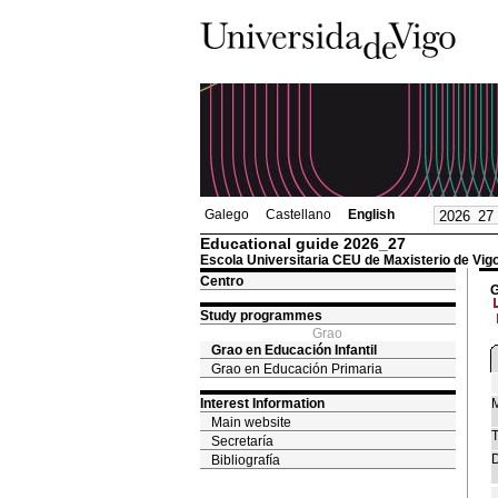
Galego
Castellano
English
Educational guide 2026_27
Escola Universitaria CEU de Maxisterio de Vig
Centro
G
Study programmes
Grao
Grao en Educación Infantil
Grao en Educación Primaria
Interest Information
M
Main website
T
Secretaría
D
Bibliografía