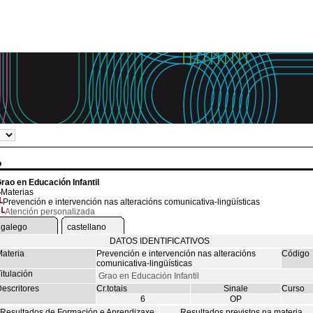
o
rao en Educación Infantil
Materias
Prevención e intervención nas alteracións comunicativa-lingüísticas
Atención personalizada
galego
castellano
DATOS IDENTIFICATIVOS
ateria
Prevención e intervención nas alteracións
Código
comunicativa-lingüísticas
itulación
Grao en Educación Infantil
escritores
Cr.totais
Sinale
Curso
6
OP
Resultados de Formación e Aprendizaxe
Resultados previstos na materia