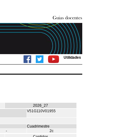
Utilidades
2026_27
V51G110V01955
Cuadrimestre
-
2c
Contidos