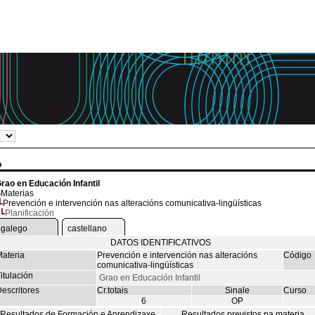
o
rao en Educación Infantil
Materias
Prevención e intervención nas alteracións comunicativa-lingüísticas
Planificación
galego
castellano
DATOS IDENTIFICATIVOS
ateria
Prevención e intervención nas alteracións
Código
comunicativa-lingüísticas
itulación
Grao en Educación Infantil
escritores
Cr.totais
Sinale
Curso
6
OP
Resultados de Formación e Aprendizaxe
Resultados previstos na materia