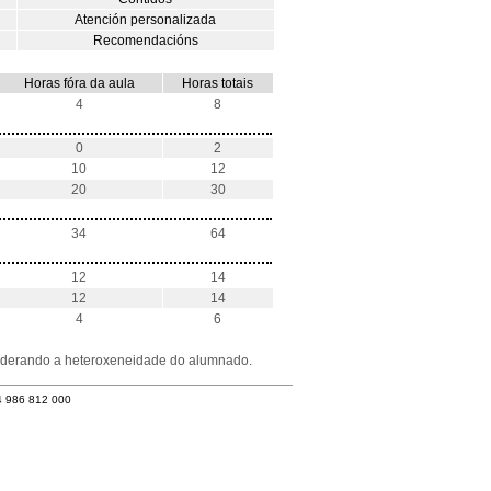
Atención personalizada
Recomendacións
Horas fóra da aula
Horas totais
4
8
0
2
10
12
20
30
34
64
12
14
12
14
4
6
nsiderando a heteroxeneidade do alumnado.
4 986 812 000