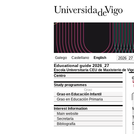
Galego
Castellano
English
Educational guide 2026_27
Escola Universitaria CEU de Maxisterio de Vig
Centro
G
Study programmes
Grao
Grao en Educación Infantil
Grao en Educación Primaria
Interest Information
M
Main website
T
Secretaría
D
Bibliografía