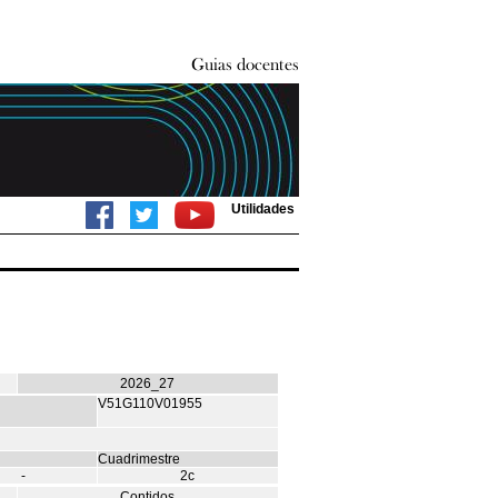
Utilidades
2026_27
V51G110V01955
Cuadrimestre
-
2c
Contidos