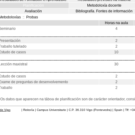
Planificación
Metodoloxía docente
Avaliación
Bibliografía. Fontes de información
Metodoloxías
::
Probas
Horas na aula
Seminario
4
Presentación
2
Traballo tutelado
2
Estudo de casos
10
Lección maxistral
30
Estudo de casos
2
Exame de preguntas de desenvolvemento
2
Traballo
2
*Os datos que aparecen na táboa de planificación son de carácter orientador, co
de Vigo
| Reitoría | Campus Universitario | C.P. 36.310 Vigo (Pontevedra) | Spain | Tlf: +3