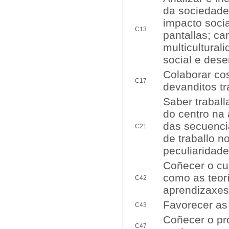
da sociedade 
impacto socia
C13
pantallas; ca
multiculturali
social e des
Colaborar cos
C17
devanditos tr
Saber traball
do centro na 
das secuenci
C21
de traballo n
peculiaridade
Coñecer o cur
como as teor
C42
aprendizaxes
Favorecer as 
C43
Coñecer o pro
C47