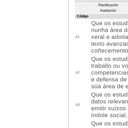
Planificación
Avaliación
Código
Que os estud
nunha área d
xeral e adoit
A1
texto avanza
coñecementos
Que os estud
traballo ou 
competencias
A2
e defensa de
súa área de 
Que os estuda
datos releva
A3
emitir xuízos
índole social,
Que os estuda