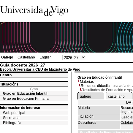
Galego
Castellano
English
Guia docente 2026_27
Escola Universitaria CEU de Maxisterio de Vigo
Centro
Grao en Educación Infantil
Materias
Titulacións
Recursos didácticos na aula de 
Grao
Resultados de Formación e Ap
Grao en Educación Infantil
galego
castellano
Grao en Educación Primaria
DAT
Información de interese
Materia
Recurso
linguax
Web principal
Titulación
Grao en
Secretaría
Descritores
Cr.totai
Bibliografía
Resultados de Formación e Apre