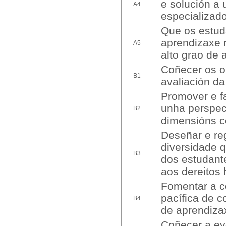
e solución a 
A4
especializado
Que os estud
aprendizaxe 
A5
alto grao de 
Coñecer os ob
B1
avaliación da
Promover e fa
unha perspect
B2
dimensións co
Deseñar e re
diversidade 
B3
dos estudant
aos dereitos
Fomentar a co
pacífica de c
B4
de aprendizax
Coñecer a evo