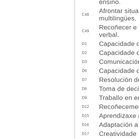
ensino.
Afrontar situ
C48
multilingües.
Recoñecer e 
C49
verbal.
Capacidade d
D1
Capacidade d
D2
Comunicación 
D3
Capacidade d
D6
Resolución d
D7
Toma de deci
D8
Traballo en e
D9
Recoñecement
D12
Aprendizaxe
D15
Adaptación a
D16
Creatividade
D17