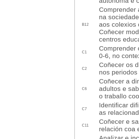
autónoma e c
Comprender a 
na sociedade
aos colexios 
B12
Coñecer mode
centros educa
Comprender o
C1
0-6, no contex
Coñecer os d
C2
nos periodos 
Coñecer a di
adultos e sab
C6
o traballo coo
Identificar d
C7
as relacionad
Coñecer e sab
C11
relación coa 
Analizar e in