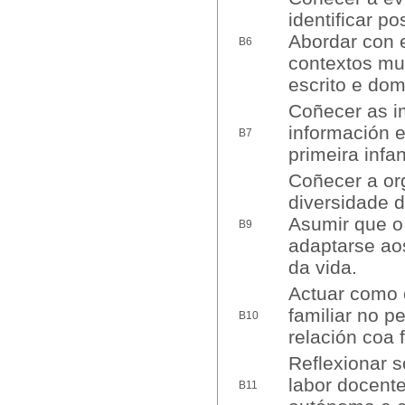
identificar p
Abordar con e
B6
contextos mul
escrito e dom
Coñecer as i
información e
B7
primeira infan
Coñecer a org
diversidade 
Asumir que o
B9
adaptarse aos
da vida.
Actuar como o
familiar no p
B10
relación coa 
Reflexionar s
labor docente
B11