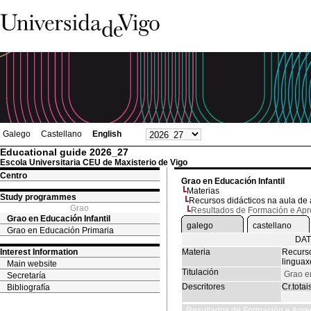
Galego
Castellano
English
Educational guide 2026_27
Escola Universitaria CEU de Maxisterio de Vigo
Centro
Grao en Educación Infantil
Materias
Study programmes
Recursos didácticos na aula de 
Grao
Resultados de Formación e Ap
Grao en Educación Infantil
galego
castellano
Grao en Educación Primaria
DAT
Interest Information
Materia
Recurso
linguax
Main website
Titulación
Grao en
Secretaría
Descritores
Cr.totai
Bibliografía
Resultados de Formación e Apre