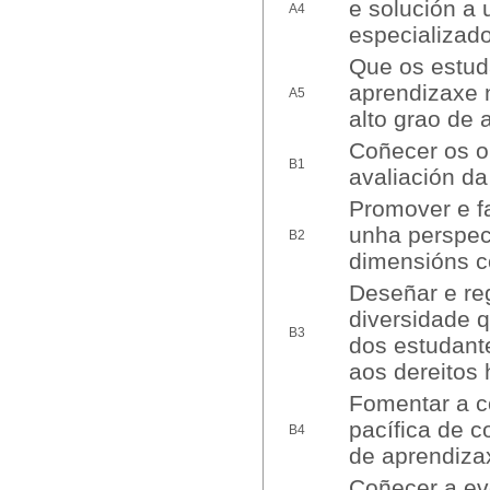
e solución a 
A4
especializado
Que os estud
aprendizaxe 
A5
alto grao de 
Coñecer os ob
B1
avaliación da
Promover e fa
unha perspect
B2
dimensións co
Deseñar e re
diversidade 
B3
dos estudant
aos dereitos
Fomentar a co
pacífica de c
B4
de aprendizax
Coñecer a evo