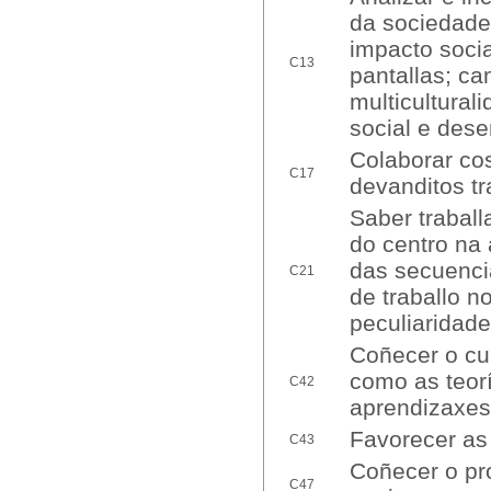
da sociedade 
impacto socia
C13
pantallas; ca
multiculturali
social e des
Colaborar cos
C17
devanditos tr
Saber traball
do centro na 
das secuenci
C21
de traballo n
peculiaridade
Coñecer o cur
como as teor
C42
aprendizaxes
Favorecer as 
C43
Coñecer o pro
C47