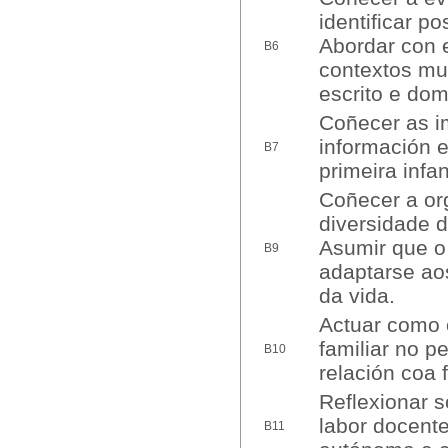
identificar p
Abordar con e
B6
contextos mul
escrito e dom
Coñecer as i
información e
B7
primeira infan
Coñecer a org
diversidade 
Asumir que o
B9
adaptarse aos
da vida.
Actuar como o
familiar no p
B10
relación coa 
Reflexionar s
labor docente
B11