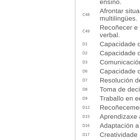
ensino.
Afrontar situ
C48
multilingües.
Recoñecer e 
C49
verbal.
Capacidade d
D1
Capacidade d
D2
Comunicación 
D3
Capacidade d
D6
Resolución d
D7
Toma de deci
D8
Traballo en e
D9
Recoñecement
D12
Aprendizaxe
D15
Adaptación a
D16
Creatividade
D17