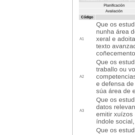
Planificación
Avaliación
Código
Que os estud
nunha área d
xeral e adoit
A1
texto avanza
coñecementos
Que os estud
traballo ou 
competencias
A2
e defensa de
súa área de 
Que os estuda
datos releva
A3
emitir xuízos
índole social,
Que os estuda