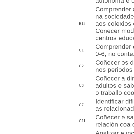
autónoma e c
Comprender a 
na sociedade
aos colexios 
B12
Coñecer mode
centros educa
Comprender o
C1
0-6, no contex
Coñecer os d
C2
nos periodos 
Coñecer a di
adultos e sab
C6
o traballo coo
Identificar d
C7
as relacionad
Coñecer e sab
C11
relación coa 
Analizar e in