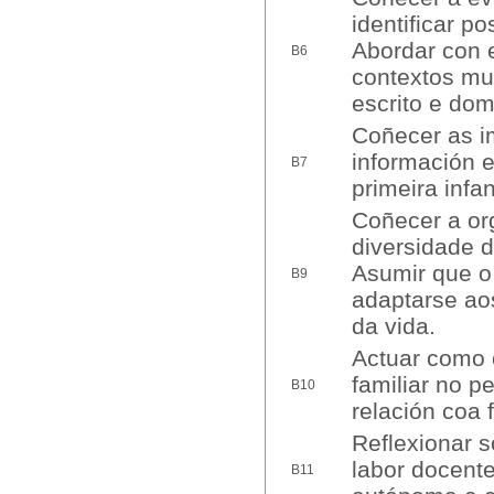
identificar p
Abordar con e
B6
contextos mul
escrito e dom
Coñecer as i
información e
B7
primeira infan
Coñecer a org
diversidade 
Asumir que o
B9
adaptarse aos
da vida.
Actuar como o
familiar no p
B10
relación coa 
Reflexionar s
labor docente
B11