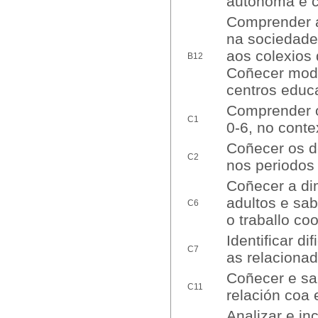
autónoma e c
Comprender a 
na sociedade
aos colexios 
B12
Coñecer mode
centros educa
Comprender o
C1
0-6, no contex
Coñecer os d
C2
nos periodos 
Coñecer a di
adultos e sab
C6
o traballo coo
Identificar d
C7
as relacionad
Coñecer e sab
C11
relación coa 
Analizar e in