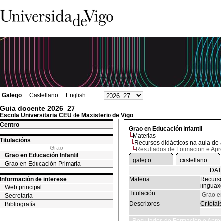
Galego
Castellano
English
Guia docente 2026_27
Escola Universitaria CEU de Maxisterio de Vigo
Centro
Grao en Educación Infantil
Materias
Titulacións
Recursos didácticos na aula de 
Grao
Resultados de Formación e Ap
Grao en Educación Infantil
galego
castellano
Grao en Educación Primaria
DAT
Información de interese
Materia
Recurso
linguax
Web principal
Titulación
Grao en
Secretaría
Descritores
Cr.totai
Bibliografía
Resultados de Formación e Apre