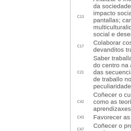
da sociedade 
impacto socia
C13
pantallas; ca
multiculturali
social e des
Colaborar cos
C17
devanditos tr
Saber traball
do centro na 
das secuenci
C21
de traballo n
peculiaridade
Coñecer o cur
como as teor
C42
aprendizaxes
Favorecer as 
C43
Coñecer o pro
C47