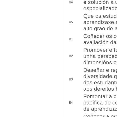
e solución a 
A4
especializado
Que os estud
aprendizaxe 
A5
alto grao de 
Coñecer os ob
B1
avaliación da
Promover e fa
unha perspect
B2
dimensións co
Deseñar e re
diversidade 
B3
dos estudant
aos dereitos
Fomentar a co
pacífica de c
B4
de aprendizax
Coñecer a evo