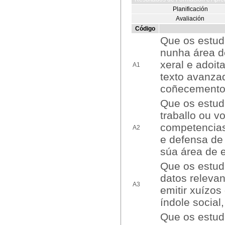
Planificación
Avaliación
Código
Que os estud
nunha área d
xeral e adoit
A1
texto avanza
coñecementos
Que os estud
traballo ou 
competencias
A2
e defensa de
súa área de 
Que os estuda
datos releva
A3
emitir xuízos
índole social,
Que os estuda