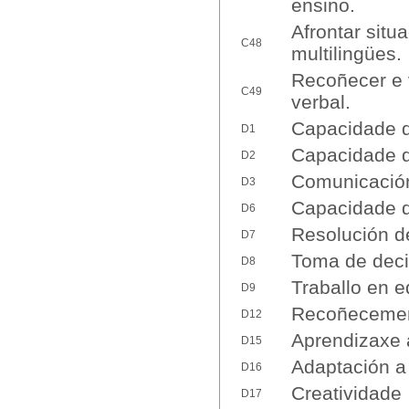
ensino.
Afrontar situ
C48
multilingües.
Recoñecer e 
C49
verbal.
Capacidade d
D1
Capacidade d
D2
Comunicación 
D3
Capacidade d
D6
Resolución d
D7
Toma de deci
D8
Traballo en e
D9
Recoñecement
D12
Aprendizaxe
D15
Adaptación a
D16
Creatividade
D17