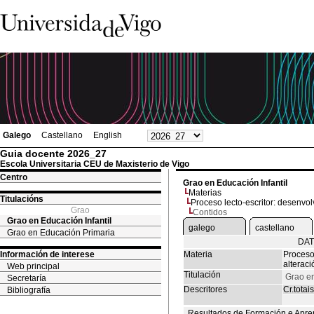
Galego
Castellano
English
Guia docente 2026_27
Escola Universitaria CEU de Maxisterio de Vigo
Centro
Grao en Educación Infantil
Materias
Titulacións
Proceso lecto-escritor: desenvol
Grao
Contidos
Grao en Educación Infantil
galego
castellano
Grao en Educación Primaria
DAT
Información de interese
Materia
Proceso
alteraci
Web principal
Titulación
Grao en
Secretaría
Descritores
Cr.totais
Bibliografía
Resultados de Formación e Apre