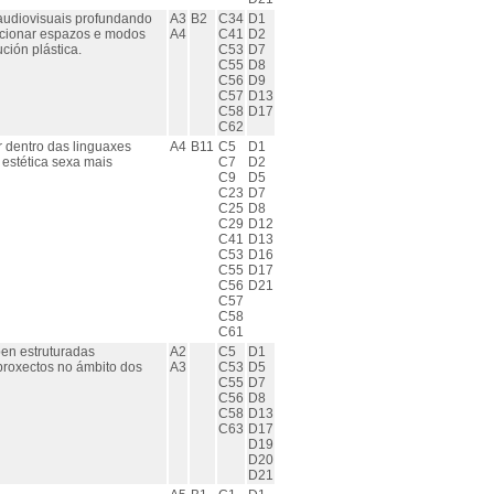
e audiovisuais profundando
A3
B2
C34
D1
orcionar espazos e modos
A4
C41
D2
ión plástica.
C53
D7
C55
D8
C56
D9
C57
D13
C58
D17
C62
r dentro das linguaxes
A4
B11
C5
D1
 estética sexa mais
C7
D2
C9
D5
C23
D7
C25
D8
C29
D12
C41
D13
C53
D16
C55
D17
C56
D21
C57
C58
C61
ben estruturadas
A2
C5
D1
proxectos no ámbito dos
A3
C53
D5
C55
D7
C56
D8
C58
D13
C63
D17
D19
D20
D21