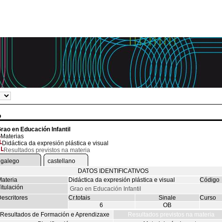
o
rao en Educación Infantil
Materias
Didáctica da expresión plástica e visual
Resultados previstos na materia
galego
castellano
DATOS IDENTIFICATIVOS
ateria
Didáctica da expresión plástica e visual
Código
itulación
Grao en Educación Infantil
escritores
Cr.totais
Sinale
Curso
6
OB
Resultados de Formación e Aprendizaxe
Resultados previstos na materia