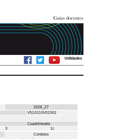
Utilidades
2026_27
V51G110V01502
Cuadrimestre
3
1c
Contidos