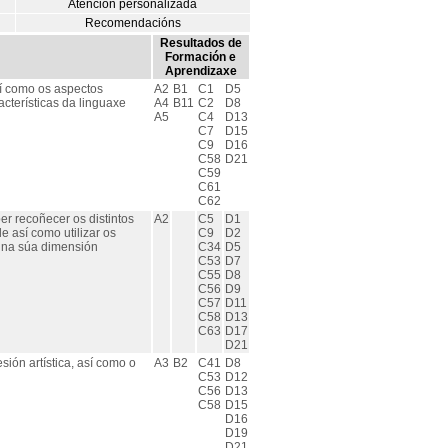
Atención personalizada
Recomendacións
Resultados de
Formación e
Aprendizaxe
así como os aspectos
A2
B1
C1
D5
acterísticas da linguaxe
A4
B11
C2
D8
A5
C4
D13
C7
D15
C9
D16
C58
D21
C59
C61
C62
er recoñecer os distintos
A2
C5
D1
 así como utilizar os
C9
D2
a na súa dimensión
C34
D5
C53
D7
C55
D8
C56
D9
C57
D11
C58
D13
C63
D17
D21
ión artística, así como o
A3
B2
C41
D8
C53
D12
C56
D13
C58
D15
D16
D19
D21