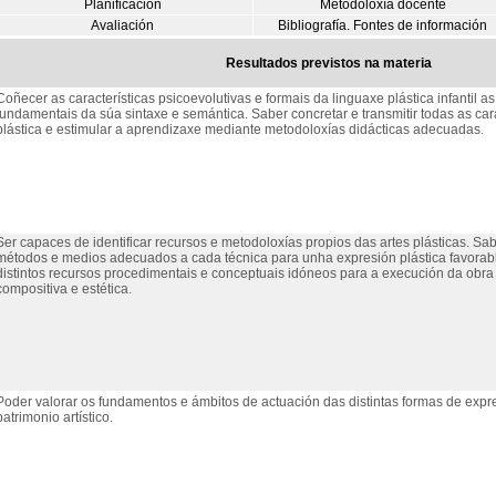
Planificación
Metodoloxía docente
Avaliación
Bibliografía. Fontes de información
Resultados previstos na materia
Coñecer as características psicoevolutivas e formais da linguaxe plástica infantil 
fundamentais da súa sintaxe e semántica. Saber concretar e transmitir todas as car
plástica e estimular a aprendizaxe mediante metodoloxías didácticas adecuadas.
Ser capaces de identificar recursos e metodoloxías propios das artes plásticas. Sab
métodos e medios adecuados a cada técnica para unha expresión plástica favorable
distintos recursos procedimentais e conceptuais idóneos para a execución da obr
compositiva e estética.
Poder valorar os fundamentos e ámbitos de actuación das distintas formas de expres
patrimonio artístico.