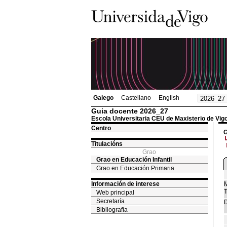
Galego
Castellano
English
Guia docente 2026_27
Escola Universitaria CEU de Maxisterio de Vig
Centro
G
Titulacións
Grao
Grao en Educación Infantil
Grao en Educación Primaria
Información de interese
M
T
Web principal
Secretaría
D
Bibliografía