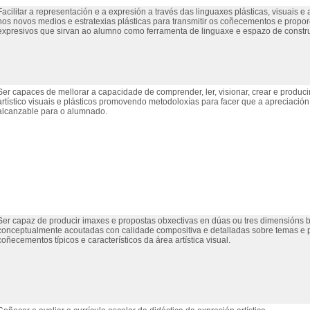
Facilitar a representación e a expresión a través das linguaxes plásticas, visuais 
nos novos medios e estratexias plásticas para transmitir os coñecementos e prop
expresivos que sirvan ao alumno como ferramenta de linguaxe e espazo de construc
Ser capaces de mellorar a capacidade de comprender, ler, visionar, crear e produci
artístico visuais e plásticos promovendo metodoloxías para facer que a apreciación
alcanzable para o alumnado.
Ser capaz de producir imaxes e propostas obxectivas en dúas ou tres dimensións 
conceptualmente acoutadas con calidade compositiva e detalladas sobre temas e 
coñecementos típicos e característicos da área artística visual.