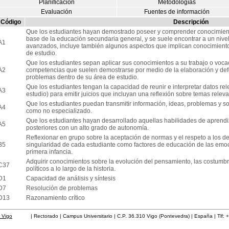
Planificación
Metodologías
Evaluación
Fuentes de información
Código
Descripción
Que los estudiantes hayan demostrado poseer y comprender conocimiento
base de la educación secundaria general, y se suele encontrar a un nivel 
A1
avanzados, incluye también algunos aspectos que implican conocimient
de estudio.
Que los estudiantes sepan aplicar sus conocimientos a su trabajo o voca
A2
competencias que suelen demostrarse por medio de la elaboración y def
problemas dentro de su área de estudio.
Que los estudiantes tengan la capacidad de reunir e interpretar datos r
A3
estudio) para emitir juicios que incluyan una reflexión sobre temas relevant
Que los estudiantes puedan transmitir información, ideas, problemas y so
A4
como no especializado.
Que los estudiantes hayan desarrollado aquellas habilidades de aprend
A5
posteriores con un alto grado de autonomía.
Reflexionar en grupo sobre la aceptación de normas y el respeto a los d
B5
singularidad de cada estudiante como factores de educación de las emoci
primera infancia.
Adquirir conocimientos sobre la evolución del pensamiento, las costumbre
C37
políticos a lo largo de la historia.
D1
Capacidad de análisis y síntesis
D7
Resolución de problemas
D13
Razonamiento crítico
 Vigo
| Rectorado | Campus Universitario | C.P. 36.310 Vigo (Pontevedra) | España | Tlf: 