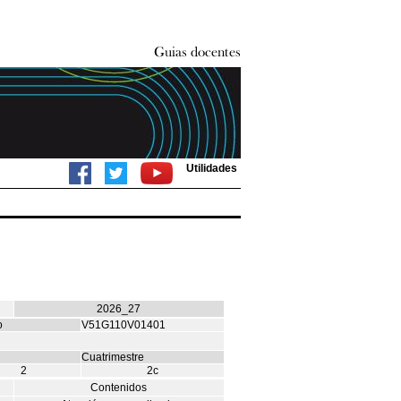
Utilidades
2026_27
o
V51G110V01401
Cuatrimestre
2
2c
Contenidos