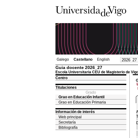
Galego
Castellano
English
Guia docente 2026_27
Escola Universitaria CEU de Magisterio de Vig
Centro
G
Titulaciones
Grado
Grao en Educación Infantil
Grao en Educación Primaria
Información de interés
A
T
Web principal
Secretaría
D
Bibliografía