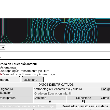
o
rado en Educación Infantil
Asignaturas
Antropología: Pensamiento y cultura
Resultados de Formación y Aprendizaje
galego
castellano
DATOS IDENTIFICATIVOS
signatura
Antropología: Pensamiento y cultura
Códig
itulacion
Grado en Educación Infantil
escriptores
Cr.totales
Seleccione
Curso
6
FB
Resultados de Formación y Aprendizaje
Resultados previstos en la materia