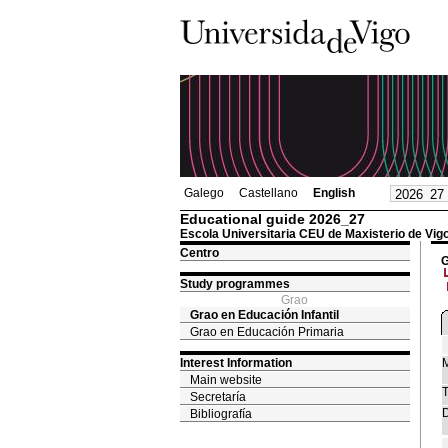
Galego
Castellano
English
Educational guide 2026_27
Escola Universitaria CEU de Maxisterio de Vig
Centro
G
Study programmes
Grao
Grao en Educación Infantil
Grao en Educación Primaria
Interest Information
M
Main website
T
Secretaría
D
Bibliografía