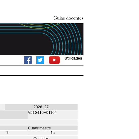
Utilidades
2026_27
V51G110V01104
Cuadrimestre
1
1c
Contidos