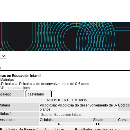
o
rao en Educación Infantil
Materias
Psicoloxía: Psicoloxía do desenvolvemento de 0-6 anos
Recomendacións
galego
castellano
DATOS IDENTIFICATIVOS
ateria
Psicoloxía: Psicoloxía do desenvolvemento de 0-
Código
6 anos
itulación
Grao en Educación Infantil
escritores
Cr.totais
Sinale
Curso
6
FB
Resultados de Formación e Aprendizaxe
Resultados previstos na materia