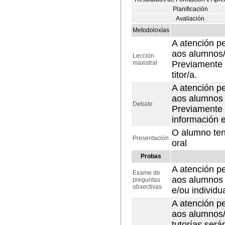
Planificación
Avaliación
Metodoloxías
A atención pe
aos alumnos/a
Lección
maxistral
Previamente 
titor/a.
A atención pe
aos alumnos 
Debate
Previamente 
información e
O alumno ten
Presentación
oral
Probas
A atención pe
Exame de
aos alumnos 
preguntas
obxectivas
e/ou individu
A atención pe
aos alumnos/
tutorías será