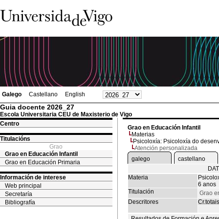
Galego
Castellano
English
Guia docente 2026_27
Escola Universitaria CEU de Maxisterio de Vigo
Centro
Grao en Educación Infantil
Materias
Titulacións
Psicoloxía: Psicoloxía do dese
Grao
Atención personalizada
Grao en Educación Infantil
galego
castellano
Grao en Educación Primaria
DAT
Información de interese
Materia
Psicolo
6 anos
Web principal
Titulación
Grao en
Secretaría
Descritores
Cr.totai
Bibliografía
Resultados de Formación e Apre