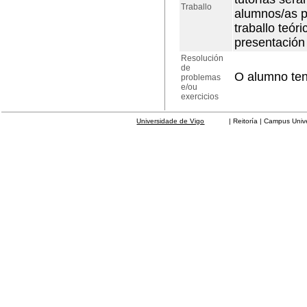
Traballo
alumnos/as p
traballo teó
presentación 
Resolución
de
O alumno ten 
problemas
e/ou
exercicios
Universidade de Vigo
| Reitoría | Campus Universit