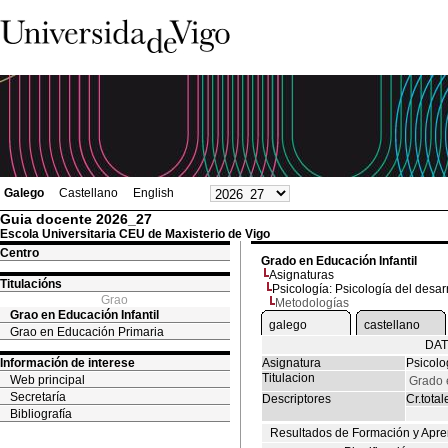
Galego
Castellano
English
Guia docente 2026_27
Escola Universitaria CEU de Maxisterio de Vigo
Centro
Grado en Educación Infantil
Asignaturas
Titulacións
Psicología: Psicología del desar
Grao
Metodologías
Grao en Educación Infantil
galego
castellano
Grao en Educación Primaria
DAT
Información de interese
Asignatura
Psicolo
Titulacion
Web principal
Grado 
Secretaría
Descriptores
Cr.total
Bibliografía
Resultados de Formación y Apre