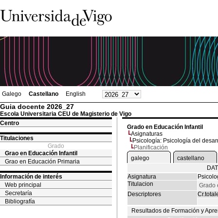
Galego
Castellano
English
Guia docente 2026_27
Escola Universitaria CEU de Magisterio de Vigo
Centro
Grado en Educación Infantil
Asignaturas
Titulaciones
Psicología: Psicología del desar
Grado
Planificación
Grao en Educación Infantil
galego
castellano
Grao en Educación Primaria
DAT
Información de interés
Asignatura
Psicolo
Titulacion
Web principal
Grado 
Secretaría
Descriptores
Cr.total
Bibliografía
Resultados de Formación y Apre