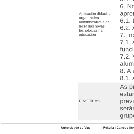
6. N
apre
Aplicación didáctica,
organizativo-
6.1. 
administrativa e de
lecer das novas
6.2. 
tecnoloxías na
7. I
educación
7.1.
func
7.2.
alu
8. A 
8.1.
As p
esta
prev
PRÁCTICAS
será
grup
Universidade de Vigo
| Reitoría | Campus Universit