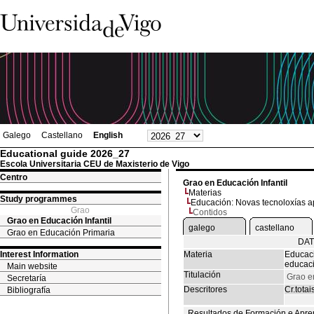
Galego
Castellano
English
Educational guide 2026_27
Escola Universitaria CEU de Maxisterio de Vigo
Centro
Grao en Educación Infantil
Materias
Study programmes
Educación: Novas tecnoloxías ap
Grao
Contidos
Grao en Educación Infantil
galego
castellano
Grao en Educación Primaria
DAT
Interest Information
Materia
Educaci
educaci
Main website
Titulación
Grao en
Secretaría
Descritores
Cr.totai
Bibliografía
Resultados de Formación e Apre