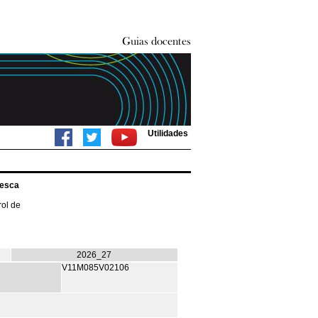
Utilidades
Pesca
rol de
2026_27
V11M085V02106