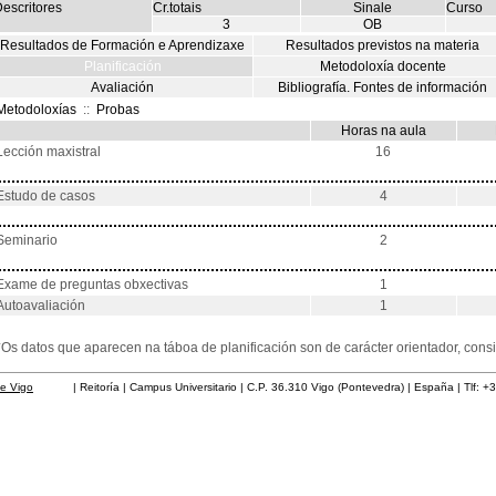
escritores
Cr.totais
Sinale
Curso
3
OB
Resultados de Formación e Aprendizaxe
Resultados previstos na materia
Planificación
Metodoloxía docente
Avaliación
Bibliografía. Fontes de información
Metodoloxías
::
Probas
Horas na aula
Lección maxistral
16
Estudo de casos
4
Seminario
2
Exame de preguntas obxectivas
1
Autoavaliación
1
*Os datos que aparecen na táboa de planificación son de carácter orientador, co
de Vigo
| Reitoría | Campus Universitario | C.P. 36.310 Vigo (Pontevedra) | España | Tlf: +