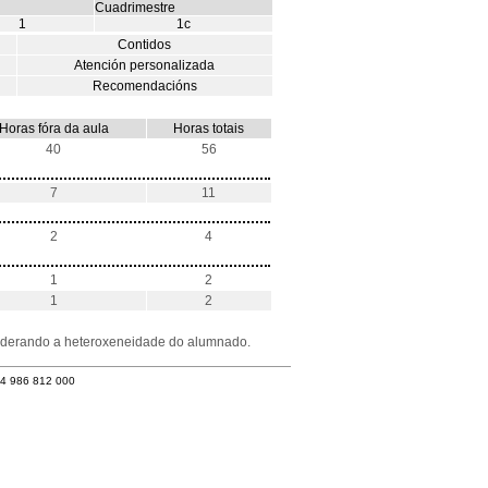
Cuadrimestre
1
1c
Contidos
Atención personalizada
Recomendacións
Horas fóra da aula
Horas totais
40
56
7
11
2
4
1
2
1
2
nsiderando a heteroxeneidade do alumnado.
34 986 812 000