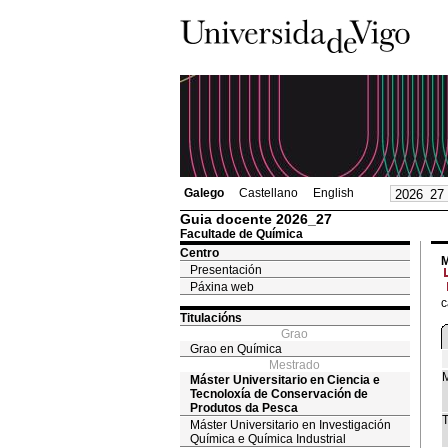
Galego
Castellano
English
Guia docente 2026_27
Facultade de Química
Centro
M
Presentación
Páxina web
c
Titulacións
Grao
Grao en Química
Mestrado
M
Máster Universitario en Ciencia e
Tecnoloxía de Conservación de
Produtos da Pesca
T
Máster Universitario en Investigación
Química e Química Industrial