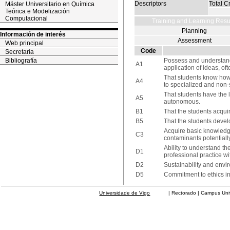
Descriptors
Total Cr
Máster Universitario en Química
Teórica e Modelización
Computacional
Training and Learning Resu
Planning
Información de interés
Assessment
Web principal
Code
Secretaría
Bibliografía
Possess and understand 
A1
application of ideas, oft
That students know how
A4
to specialized and non
That students have the l
A5
autonomous.
B1
That the students acqui
B5
That the students develo
Acquire basic knowledge 
C3
contaminants potentiall
Ability to understand th
D1
professional practice wi
D2
Sustainability and envi
D5
Commitment to ethics in 
Universidade de Vigo
| Rectorado | Campus Universit