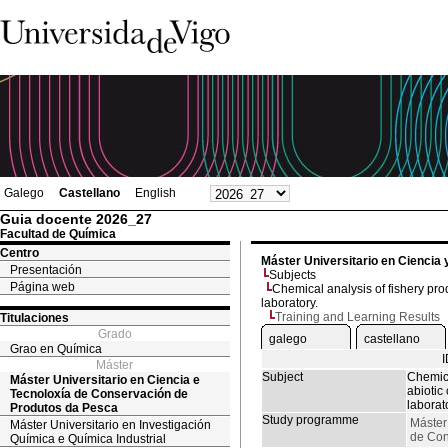
Galego
Castellano
English
Guia docente 2026_27
Facultad de Química
Centro
Máster Universitario en Ciencia
Presentación
Subjects
Página web
Chemical analysis of fishery prod
laboratory.
Training and Learning Results
Titulaciones
Grado
galego
castellano
Grao en Química
Máster
Subject
Chemica
Máster Universitario en Ciencia e
abiotic
Tecnoloxía de Conservación de
laborat
Produtos da Pesca
Study programme
Máster
Máster Universitario en Investigación
de Con
Química e Química Industrial