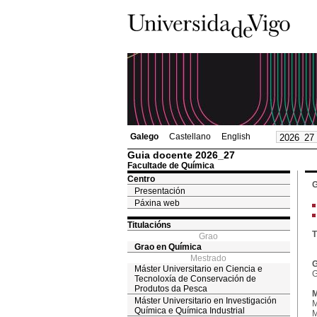
Galego
Castellano
English
Guia docente 2026_27
Facultade de Química
Centro
G
Presentación
Páxina web
Titulacións
T
Grao
Grao en Química
Mestrado
G
Máster Universitario en Ciencia e
G
Tecnoloxía de Conservación de
Produtos da Pesca
M
Máster Universitario en Investigación
M
Química e Química Industrial
M