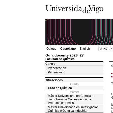
Galego
Castellano
English
Guia docente 2026_27
Facultad de Química
Centro
G
Presentación
Página web
Titulaciones
T
Grado
Grao en Química
Máster
G
Máster Universitario en Ciencia e
G
Tecnoloxía de Conservación de
Produtos da Pesca
M
Máster Universitario en Investigación
M
Química e Química Industrial
M