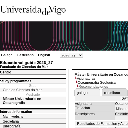
Galego
Castellano
English
Educational guide 2026_27
Facultade de Ciencias do Mar
Centro
Máster Universitario en Oceanog
Asignaturas
Study programmes
Oceanografía Geológica
Grao
Recomendaciones
Grao en Ciencias do Mar
galego
castellano
Mestrado
DAT
Máster Universitario en
Oceanografía
Asignatura
Oceanog
Titulacion
Máster 
Interest Information
Descriptores
Cr.total
Main website
Secretaría
Resultados de Formación y Apre
Bibliografía