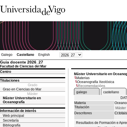
Galego
Castellano
English
Guia docente 2026_27
Facultad de Ciencias del Mar
Centro
Máster Universitario en Oceanog
Materias
Titulaciones
Oceanografía Xeolóxica
Grado
Recomendacións
Grao en Ciencias do Mar
galego
castellano
Máster
DAT
Máster Universitario en
Oceanografía
Materia
Oceanog
Titulación
Máster 
Información de interés
Descritores
Cr.totais
Web principal
Secretaría
Resultados de Formación e Apre
Bibliografía