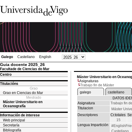
Galego
Castellano
English
Guia docente 2025_26
Facultade de Ciencias do Mar
Centro
Máster Universitario en Oceanog
Asignaturas
Titulacións
Trabajo fin de Máster
Grao
galego
castellano
Grao en Ciencias do Mar
Mestrado
DATOS IDE
Máster Universitario en
Asignatura
Trabajo fin d
Oceanografía
Titulacion
Máster Unive
Descriptores
Cr.totales
Se
Información de interese
15
Web principal
Lengua Impartición
Secretaría
#EnglishFrie
Bibliografía
Castellano