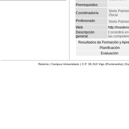
Prerrequisitos
Nieto Palmei
Coordinador/a
Óscar
Profesorado
Nieto Palmei
Web
http://master
Descripción
Consistirá en
general
las competen
Resultados de Formación y Apr
Planificación
Evaluación
Reitoría | Campus Universitario | C.P. 36.310 Vigo (Pontevedra) | E