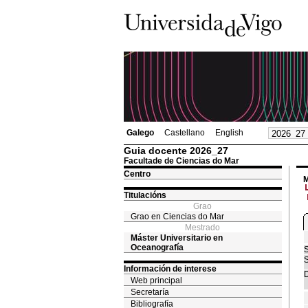
Galego
Castellano
English
Guia docente 2026_27
Facultade de Ciencias do Mar
Centro
M
Titulacións
Grao
Grao en Ciencias do Mar
Mestrado
Máster Universitario en
Oceanografía
S
S
Información de interese
D
Web principal
Secretaría
Bibliografía