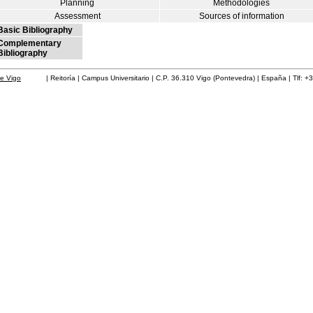
Planning
Methodologies
Assessment
Sources of information
Basic Bibliography
Complementary
Bibliography
de Vigo
| Reitoría | Campus Universitario | C.P. 36.310 Vigo (Pontevedra) | España | Tlf: +