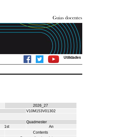
Utilidades
2026_27
V10M153V01302
Quadmester
1st
An
Contents