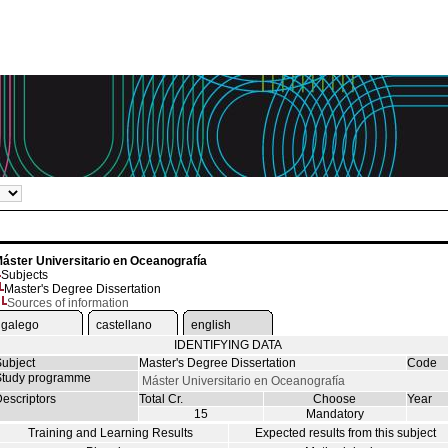
áster Universitario en Oceanografía
Subjects
Master's Degree Dissertation
Sources of information
galego
castellano
english
IDENTIFYING DATA
ubject
Master's Degree Dissertation
Code
tudy programme
Máster Universitario en Oceanografía
escriptors
Total Cr.
Choose
Year
15
Mandatory
Training and Learning Results
Expected results from this subject