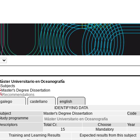
áster Universitario en Oceanografía
Subjects
Master's Degree Dissertation
Recommendations
galego
castellano
english
IDENTIFYING DATA
ubject
Master's Degree Dissertation
Code
tudy programme
Máster Universitario en Oceanografía
escriptors
Total Cr.
Choose
Year
15
Mandatory
Training and Learning Results
Expected results from this subject