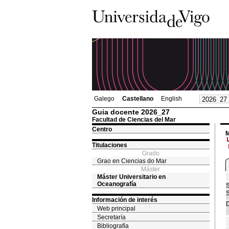
Galego
Castellano
English
Guia docente 2026_27
Facultad de Ciencias del Mar
Centro
M
Titulaciones
Grado
Grao en Ciencias do Mar
Máster
Máster Universitario en
Oceanografía
S
S
Información de interés
D
Web principal
Secretaría
Bibliografía