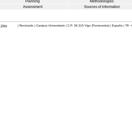
Planning
Methodologies
Assessment
Sources of information
 Vigo
| Rectorado | Campus Universitario | C.P. 36.310 Vigo (Pontevedra) | España | Tlf: 