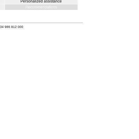
Personalized assistance
Recommendations
+34 986 812 000