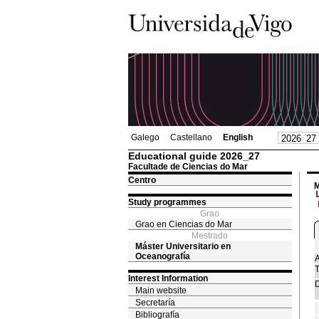
Galego
Castellano
English
Educational guide 2026_27
Facultade de Ciencias do Mar
Centro
M
Study programmes
Grao
Grao en Ciencias do Mar
Mestrado
Máster Universitario en
Oceanografía
A
T
Interest Information
D
Main website
Secretaría
Bibliografía