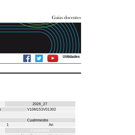
Utilidades
2026_27
o
V10M153V01302
Cuatrimestre
1
An
Contenidos