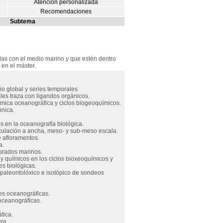
Atención personalizada
Recomendaciones
Subtema
adas con el medio marino y que estén dentro
 en el máster.
o global y series temporales
les traza con ligandos orgánicos.
ímica oceanográfica y ciclos biogeoquímicos.
ónica.
s en la oceanografía biológica.
rculación a ancha, meso- y sub-meso escala.
e afloramentos.
a.
ebrados marinos.
 y químicos en los ciclos bioxeoquímicos y
s biológicas.
opaleontolóxico e isotópico de sondeos
les oceanográficas.
ceanográficas.
tica.
ra.