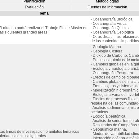
Planificación
Metodologías
Evaluación
Fuentes de información
Tema
- Oceanografía Biológica
- Oceanografía Física
El alumno podrá realizar el Trabajo Fin de Máster en
- Oceanografía Química
las siguientes grandes áreas:
- Oceanografía Geológica
- Otras disciplinas relacion
de los contenidos impartidos
- Geología Marina
- Geología Costera
- Dióxido de Carbono, Cambi
- Procesos químicos de meta
- Cambios globales en la qu
- Ecología y fisiología planct
- Oceanografía Pesquera
- Efectos de cambios globale
- Cambios globales en la ci
- Frentes, giros y sistemas d
- Modelización hidrodinámic
- Biología larvaria de invert
- Efectos de procesos físicos
respuesta de las comunidade
- Análisis sedimentario,micr
oceánicos.
- Ecología bentónica.
- Análisis de series tempora
- Resultados de Campañas o
- Geoquímica marina.
Las líneas de investigación o ámbitos temáticos
- Modos de variabilidad climá
ofertados son los siguientes:
- Interacción océano-atmósfe