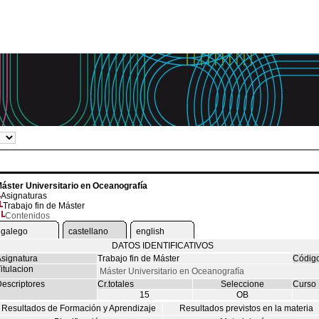
áster Universitario en Oceanografía
Asignaturas
Trabajo fin de Máster
Contenidos
galego
castellano
english
DATOS IDENTIFICATIVOS
signatura
Trabajo fin de Máster
Códig
itulacion
Máster Universitario en Oceanografía
escriptores
Cr.totales
Seleccione
Curso
15
OB
Resultados de Formación y Aprendizaje
Resultados previstos en la materia