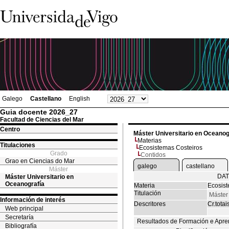
Galego
Castellano
English
Guia docente 2026_27
Facultad de Ciencias del Mar
Centro
Máster Universitario en Oceanog
Materias
Titulaciones
Ecosistemas Costeiros
Grado
Contidos
Grao en Ciencias do Mar
galego
castellano
Máster
DAT
Máster Universitario en
Oceanografía
Materia
Ecosist
Titulación
Máster
Información de interés
Descritores
Cr.totai
Web principal
Secretaría
Resultados de Formación e Apre
Bibliografía