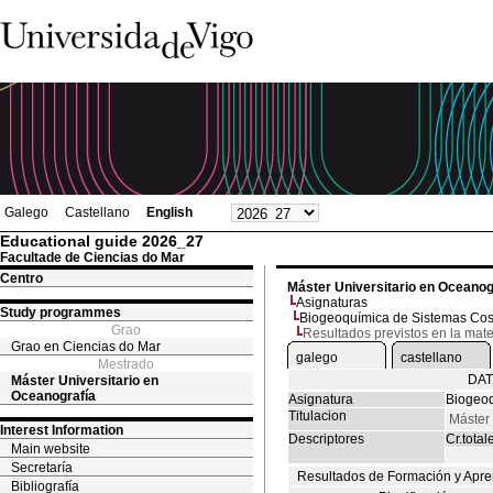
Galego
Castellano
English
Educational guide 2026_27
Facultade de Ciencias do Mar
Centro
Máster Universitario en Oceanog
Asignaturas
Study programmes
Biogeoquímica de Sistemas Cos
Grao
Resultados previstos en la mate
Grao en Ciencias do Mar
galego
castellano
Mestrado
DAT
Máster Universitario en
Oceanografía
Asignatura
Biogeoq
Titulacion
Máster 
Interest Information
Descriptores
Cr.total
Main website
Secretaría
Resultados de Formación y Apre
Bibliografía