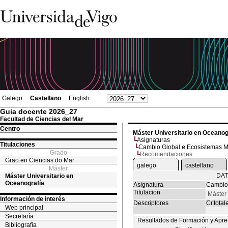
Galego
Castellano
English
Guia docente 2026_27
Facultad de Ciencias del Mar
Centro
Máster Universitario en Oceanog
Asignaturas
Titulaciones
Cambio Global e Ecosistemas M
Grado
Recomendaciones
Grao en Ciencias do Mar
galego
castellano
Máster
DAT
Máster Universitario en
Oceanografía
Asignatura
Cambio 
Titulacion
Máster 
Información de interés
Descriptores
Cr.total
Web principal
Secretaría
Resultados de Formación y Apre
Bibliografía