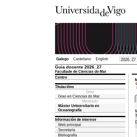
Galego
Castellano
English
Guia docente 2026_27
Facultade de Ciencias do Mar
Centro
M
Titulacións
Grao
Grao en Ciencias do Mar
Mestrado
Máster Universitario en
Oceanografía
M
T
Información de interese
D
Web principal
Secretaría
Bibliografía