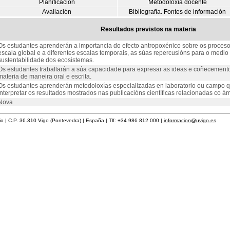
Planificación
Metodoloxía docente
Avaliación
Bibliografía. Fontes de información
Resultados previstos na materia
Os estudantes aprenderán a importancia do efecto antropoxénico sobre os proces
escala global e a diferentes escalas temporais, as súas repercusións para o medio
sustentabilidade dos ecosistemas.
Os estudantes traballarán a súa capacidade para expresar as ideas e coñecement
materia de maneira oral e escrita.
Os estudantes aprenderán metodoloxías especializadas en laboratorio ou campo q
interpretar os resultados mostrados nas publicacións científicas relacionadas co 
Nova
rio | C.P. 36.310 Vigo (Pontevedra) | España | Tlf: +34 986 812 000 |
informacion@uvigo.es