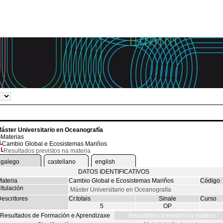
áster Universitario en Oceanografía
Materias
Cambio Global e Ecosistemas Mariños
Resultados previstos na materia
galego
castellano
english
DATOS IDENTIFICATIVOS
ateria
Cambio Global e Ecosistemas Mariños
Código
itulación
Máster Universitario en Oceanografía
escritores
Cr.totais
Sinale
Curso
5
OP
Resultados de Formación e Aprendizaxe
Resultados previstos na materia