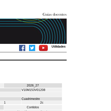
Utilidades
2026_27
V10M153V01208
Cuadrimestre
1
2c
Contidos