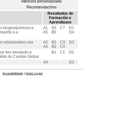
Atención personalizada
Recomendacións
Resultados de
Formación e
Aprendizaxe
os biogeoquímicos a
A1
B3
C7
D1
 mariño e a
A5
B5
D4
os relacionados coa
A2
B2
C3
D3
A4
B3
C4
ue lles axudarán a
B1
C1
D2
ámbito do Cambio Global
A4
D3
Accesibilidade
|
Aviso Legal