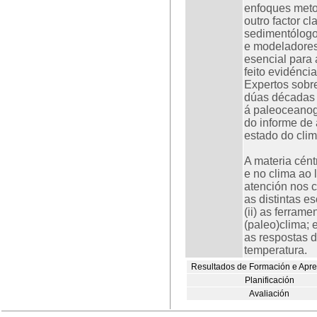
enfoques metod
outro factor cl
sedimentólogos
e modeladores
esencial para 
feito evidénci
Expertos sobre
dúas décadas 
á paleoceanogr
do informe de 
estado do clim
A materia cént
e no clima ao 
atención nos 
as distintas e
(ii) as ferram
(paleo)clima; 
as respostas d
temperatura.
Resultados de Formación e Apr
Planificación
Avaliación