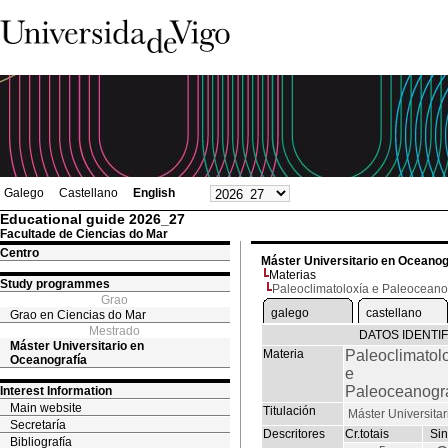
Galego
Castellano
English
Educational guide 2026_27
Facultade de Ciencias do Mar
Centro
Máster Universitario en Oceanog
Materias
Study programmes
Paleoclimatoloxía e Paleoceano
Grao
galego
castellano
Grao en Ciencias do Mar
Mestrado
DATOS IDENTI
Máster Universitario en
Materia
Paleoclimatol
Oceanografía
e
Paleoceanogra
Interest Information
Main website
Titulación
Máster Universita
Secretaría
Descritores
Cr.totais
Sin
Bibliografía