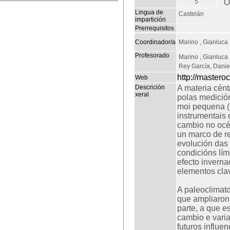
5
O
Lingua de
Castelán
impartición
Prerrequisitos
Coordinador/a
Marino , Gianluca
Profesorado
Marino , Gianluca
Rey García, Danie
http://mastero
Web
Descrición
A materia cént
xeral
polas medición
moi pequena (<
instrumentais 
cambio no océ
un marco de re
evolución das
condicións lím
efecto inverna
elementos clav
A paleoclimat
que ampliaron 
parte, a que e
cambio e varia
futuros influ