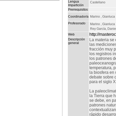
Lengua
Castellano
Impartición
Prerrequisitos
Coordinador/a
Marino , Gianluca
Profesorado
Marino , Gianluca
Rey García, Danie
http://mastero
Web
Descripción
La materia se 
general
las mediciones
fracción muy p
los registros 
los patrones d
paleoceanogra
temperatura, p
la biosfera en
debate sobre c
para el siglo 
La paleoclimat
la Tierra que 
se debe, en pa
patrones natur
contextualizan
rápido desarro