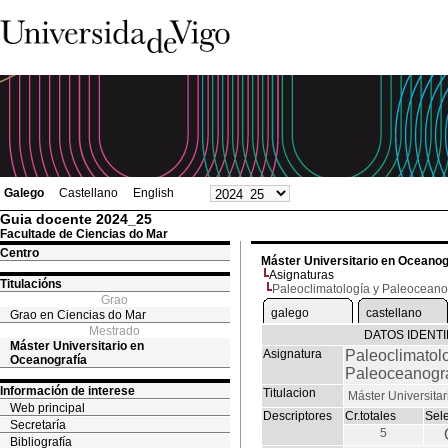
Galego
Castellano
English
Guia docente 2024_25
Facultade de Ciencias do Mar
Centro
Máster Universitario en Oceanog
Asignaturas
Titulacións
Paleoclimatología y Paleoceano
Grao
galego
castellano
Grao en Ciencias do Mar
Mestrado
DATOS IDENTI
Máster Universitario en
Asignatura
Paleoclimatol
Oceanografía
Paleoceanogra
Información de interese
Titulacion
Máster Universita
Web principal
Descriptores
Cr.totales
Sel
Secretaría
5
Bibliografía