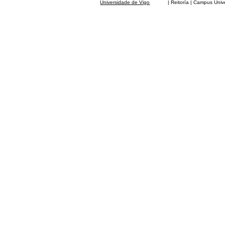
Universidade de Vigo
| Reitoría | Campus Universit