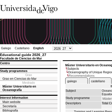
Galego
Castellano
English
Educational guide 2026_27
Facultade de Ciencias do Mar
Centro
Máster Universitario en Oceanog
Subjects
Study programmes
Oceanography of Unique Regions
Grao
Recommendations
Grao en Ciencias do Mar
galego
castellano
Mestrado
Máster Universitario en
Oceanografía
Subject
Oceano
Equator
Interest Information
Study programme
Máster
Main website
Descriptors
Total Cr
Secretaría
Bibliografía
Training and Learning Resu