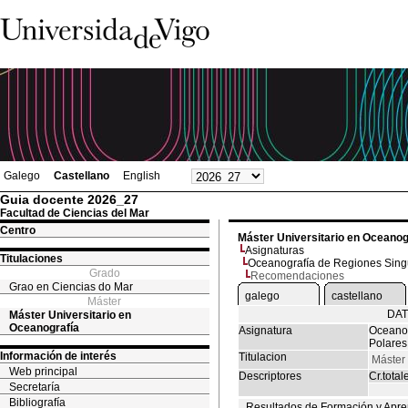
Galego
Castellano
English
Guia docente 2026_27
Facultad de Ciencias del Mar
Centro
Máster Universitario en Oceanog
Asignaturas
Titulaciones
Oceanografía de Regiones Singul
Grado
Recomendaciones
Grao en Ciencias do Mar
galego
castellano
Máster
DAT
Máster Universitario en
Oceanografía
Asignatura
Oceanog
Polares
Información de interés
Titulacion
Máster 
Web principal
Descriptores
Cr.total
Secretaría
Bibliografía
Resultados de Formación y Apre