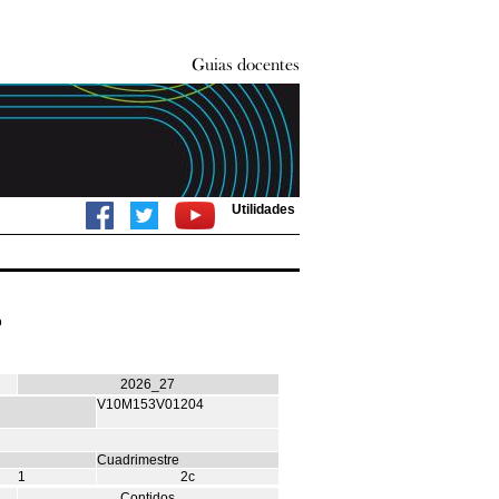
Utilidades
o
2026_27
V10M153V01204
Cuadrimestre
1
2c
Contidos