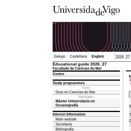
Galego
Castellano
English
Educational guide 2026_27
Facultade de Ciencias do Mar
Centro
M
Study programmes
Grao
Grao en Ciencias do Mar
Mestrado
Máster Universitario en
Oceanografía
M
Interest Information
T
Main website
D
Secretaría
Bibliografía