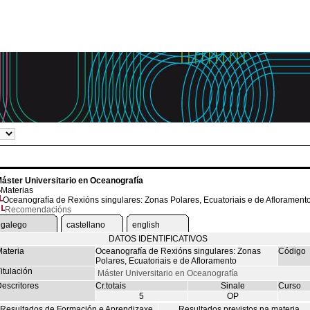
áster Universitario en Oceanografía
Materias
Oceanografía de Rexións singulares: Zonas Polares, Ecuatoriais e de Aflorament
Recomendacións
galego
castellano
english
DATOS IDENTIFICATIVOS
ateria
Oceanografía de Rexións singulares: Zonas
Código
Polares, Ecuatoriais e de Afloramento
itulación
Máster Universitario en Oceanografía
escritores
Cr.totais
Sinale
Curso
5
OP
Resultados de Formación e Aprendizaxe
Resultados previstos na materia