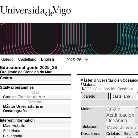
Galego
Castellano
English
Educational guide 2025_26
Facultade de Ciencias do Mar
Centro
Máster Universitario en Oceanog
Materias
Study programmes
CO2 e Acidificación Oceánica
Grao
galego
castellano
Grao en Ciencias do Mar
Mestrado
Máster Universitario en
Materia
CO2 e
C
Oceanografía
Acidificación
Oceánica
Interest Information
Main website
Titulación
Máster Universita
Secretaría
Descritores
Cr.totais
Sinale
C
Bibliografía