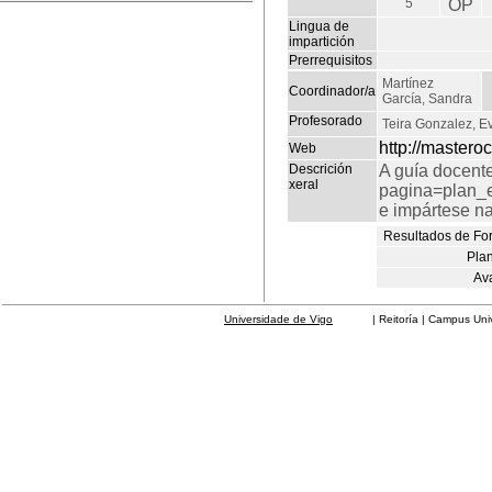
5
OP
Lingua de
impartición
Prerrequisitos
Martínez
Coordinador/a
García, Sandra
Profesorado
Teira Gonzalez, E
http://mastero
Web
Descrición
A guía docente
xeral
pagina=plan_
e impártese n
Resultados de Fo
Plan
Av
Universidade de Vigo
| Reitoría | Campus Universit