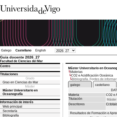
Galego
Castellano
English
Guia docente 2026_27
Facultad de Ciencias del Mar
Centro
Máster Universitario en Oceanog
Materias
Titulaciones
CO2 e Acidificación Oceánica
Grado
Bibliografía. Fontes de informac
Grao en Ciencias do Mar
galego
castellano
Máster
DAT
Máster Universitario en
Oceanografía
Materia
CO2 e A
Titulación
Máster
Información de interés
Descritores
Cr.totai
Web principal
Secretaría
Resultados de Formación e Apre
Bibliografía