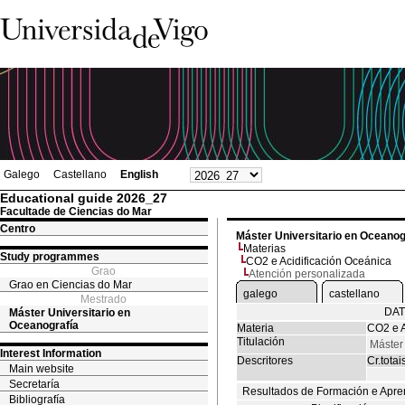
Galego
Castellano
English
Educational guide 2026_27
Facultade de Ciencias do Mar
Centro
Máster Universitario en Oceanog
Materias
Study programmes
CO2 e Acidificación Oceánica
Grao
Atención personalizada
Grao en Ciencias do Mar
galego
castellano
Mestrado
DAT
Máster Universitario en
Oceanografía
Materia
CO2 e A
Titulación
Máster
Interest Information
Descritores
Cr.totai
Main website
Secretaría
Resultados de Formación e Apre
Bibliografía