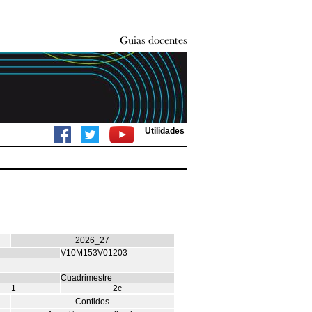
Utilidades
2026_27
V10M153V01203
Cuadrimestre
1
2c
Contidos