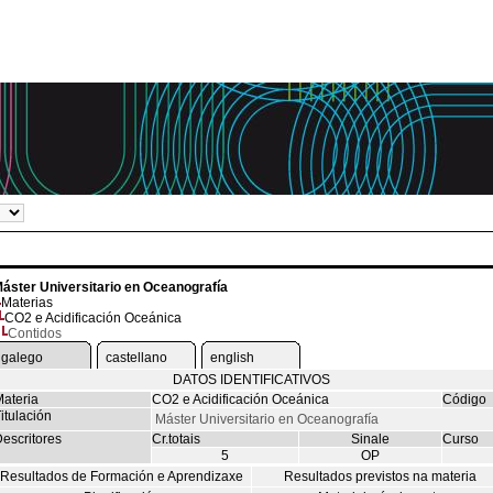
áster Universitario en Oceanografía
Materias
CO2 e Acidificación Oceánica
Contidos
galego
castellano
english
DATOS IDENTIFICATIVOS
ateria
CO2 e Acidificación Oceánica
Código
itulación
Máster Universitario en Oceanografía
escritores
Cr.totais
Sinale
Curso
5
OP
Resultados de Formación e Aprendizaxe
Resultados previstos na materia