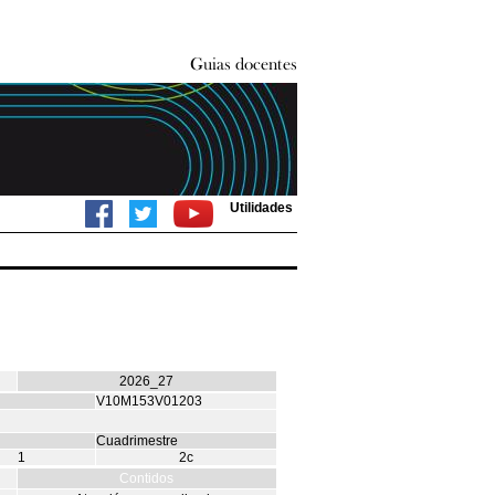
Utilidades
2026_27
V10M153V01203
Cuadrimestre
1
2c
Contidos