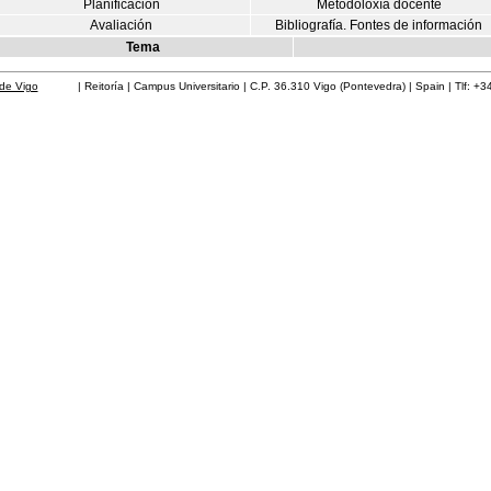
Planificación
Metodoloxía docente
Avaliación
Bibliografía. Fontes de información
Tema
de Vigo
| Reitoría | Campus Universitario | C.P. 36.310 Vigo (Pontevedra) | Spain | Tlf: +3