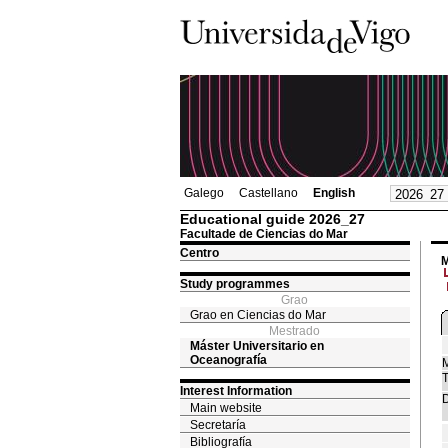
Galego
Castellano
English
Educational guide 2026_27
Facultade de Ciencias do Mar
Centro
M
Study programmes
Grao
Grao en Ciencias do Mar
Mestrado
Máster Universitario en
Oceanografía
M
T
Interest Information
D
Main website
Secretaría
Bibliografía