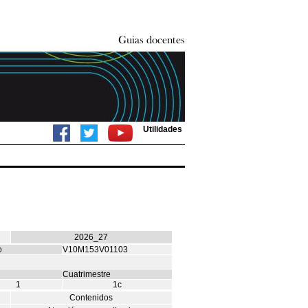
Utilidades
2026_27
o
V10M153V01103
Cuatrimestre
1
1c
Contenidos