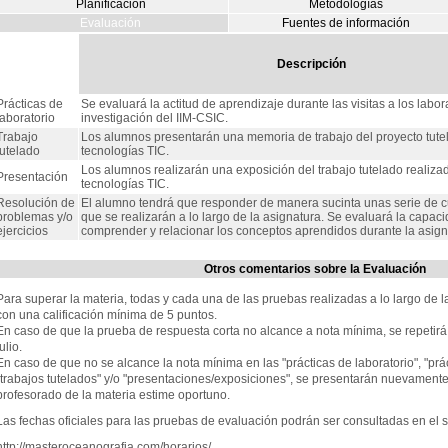
Planificación
Metodologías
Evaluación
Fuentes de información
Descripción
Prácticas de
Se evaluará la actitud de aprendizaje durante las visitas a los labor
laboratorio
investigación del IIM-CSIC.
Trabajo
Los alumnos presentarán una memoria de trabajo del proyecto tutel
tutelado
tecnologías TIC.
Los alumnos realizarán una exposición del trabajo tutelado realizad
Presentación
tecnologías TIC.
Resolución de
El alumno tendrá que responder de manera sucinta unas serie de c
problemas y/o
que se realizarán a lo largo de la asignatura. Se evaluará la capac
ejercicios
comprender y relacionar los conceptos aprendidos durante la asign
Otros comentarios sobre la Evaluación
Para superar la materia, todas y cada una de las pruebas realizadas a lo largo de 
con una calificación mínima de 5 puntos.
En caso de que la prueba de respuesta corta no alcance a nota mínima, se repetirá
ulio.
En caso de que no se alcance la nota mínima en las "prácticas de laboratorio", "prác
"trabajos tutelados" y/o "presentaciones/exposiciones", se presentarán nuevamente 
profesorado de la materia estime oportuno.
Las fechas oficiales para las pruebas de evaluación podrán ser consultadas en el 
http://masteroceanografia.com/horarios/