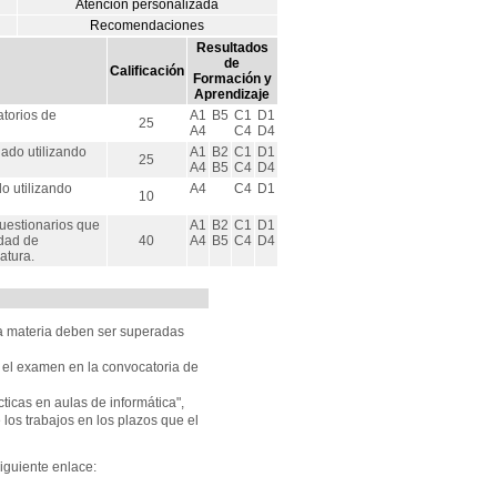
Atención personalizada
Recomendaciones
Resultados
de
Calificación
Formación y
Aprendizaje
atorios de
A1
B5
C1
D1
25
A4
C4
D4
ado utilizando
A1
B2
C1
D1
25
A4
B5
C4
D4
o utilizando
A4
C4
D1
10
uestionarios que
A1
B2
C1
D1
idad de
40
A4
B5
C4
D4
atura.
la materia deben ser superadas
 el examen en la convocatoria de
ticas en aulas de informática",
los trabajos en los plazos que el
siguiente enlace: