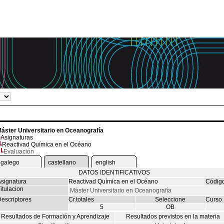
áster Universitario en Oceanografía
Asignaturas
Reactivad Química en el Océano
Evaluación
galego
castellano
english
DATOS IDENTIFICATIVOS
signatura
Reactivad Química en el Océano
Códig
itulacion
Máster Universitario en Oceanografía
escriptores
Cr.totales
Seleccione
Curso
5
OB
Resultados de Formación y Aprendizaje
Resultados previstos en la materia