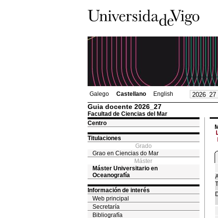
Galego
Castellano
English
Guia docente 2026_27
Facultad de Ciencias del Mar
Centro
M
Titulaciones
Grado
Grao en Ciencias do Mar
Máster
Máster Universitario en
Oceanografía
A
T
Información de interés
D
Web principal
Secretaría
Bibliografía