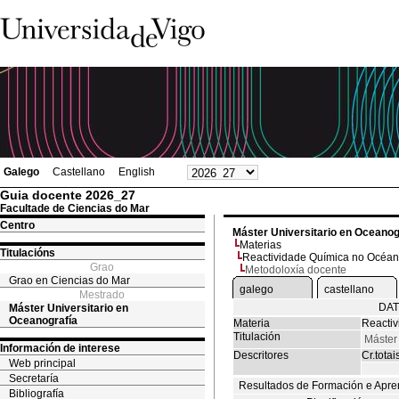
Galego
Castellano
English
Guia docente 2026_27
Facultade de Ciencias do Mar
Centro
Máster Universitario en Oceanog
Materias
Titulacións
Reactividade Química no Océa
Grao
Metodoloxía docente
Grao en Ciencias do Mar
galego
castellano
Mestrado
DAT
Máster Universitario en
Oceanografía
Materia
Reacti
Titulación
Máster
Información de interese
Descritores
Cr.totai
Web principal
Secretaría
Resultados de Formación e Apre
Bibliografía