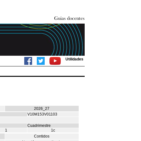
Utilidades
2026_27
V10M153V01103
Cuadrimestre
1
1c
Contidos