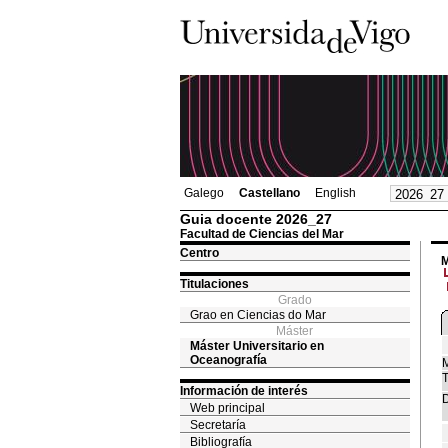
Galego
Castellano
English
Guia docente 2026_27
Facultad de Ciencias del Mar
Centro
M
Titulaciones
Grado
Grao en Ciencias do Mar
Máster
Máster Universitario en
Oceanografía
M
T
Información de interés
D
Web principal
Secretaría
Bibliografía