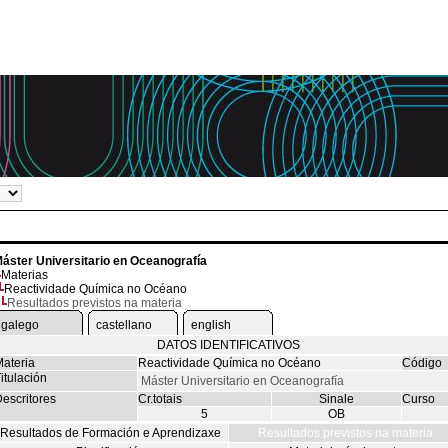
áster Universitario en Oceanografía
Materias
Reactividade Química no Océano
Resultados previstos na materia
galego
castellano
english
DATOS IDENTIFICATIVOS
ateria
Reactividade Química no Océano
Código
itulación
Máster Universitario en Oceanografía
escritores
Cr.totais
Sinale
Curso
5
OB
Resultados de Formación e Aprendizaxe
Resultados previstos na materia