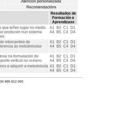
Atención personalizada
Recomendacións
Resultados de
Formación e
Aprendizaxe
os que teñen lugar no medio
A1
B2
C1
D1
e se producen nun sistema
A4
B5
C4
D4
is.
de intercambio de
A1
B2
C1
D1
ferencia ás metodoloxías
A4
B5
C4
D4
dose na formulación de
A1
B2
C1
D1
porte vertical no océano.
A4
B5
C4
D4
nos e adquirir a metodoloxía
A1
B2
C1
D1
A4
B5
C4
D4
+34 986 812 000