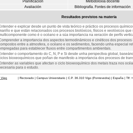
Planificación
Metodoloxía docente
Avaliación
Bibliografía. Fontes de información
Resultados previstos na materia
Entender e explicar desde un punto de vista teórico e práctico os procesos químic
mariño e que están relacionados cos procesos biolóxicos, físicos e xeolóxicos qu
multicomponente como é o océano e a súa importancia na xeración de perfís vertica
Comprender a importancia dos aspectos termodinámicos e cinéticos dos procesos 
compostos entre a atmosfera, o océano e os sedimentos, facendo unha especial re
empregadas para establecer fluxos entre compartimentos ambientais.
Entender o comportamento do C, N, P e Si desde unha perspectiva global, baseán
ciclos bioxeoquímicos que poñan de manifesto a importancia dos procesos de trans
Entender as variables que afectan o ciclo bioxeoquímico dos metais traza nos océa
necesaria para o estudo.
 Vigo
| Rectorado | Campus Universitario | C.P. 36.310 Vigo (Pontevedra) | España | Tlf: 