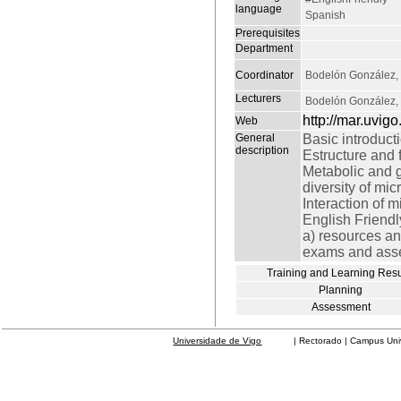
language
Spanish
Prerequisites
Department
Coordinator
Bodelón González,
Lecturers
Bodelón González,
http://mar.uvigo
Web
General
Basic introduct
description
Estructure and f
Metabolic and g
diversity of mi
Interaction of 
English Friendl
a) resources and
exams and asse
Training and Learning Resu
Planning
Assessment
Universidade de Vigo
| Rectorado | Campus Universit