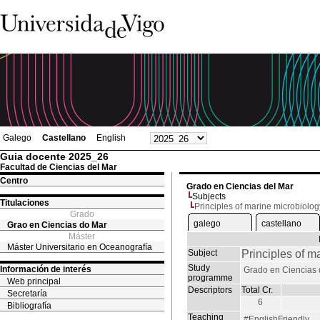
Galego
Castellano
English
Guia docente 2025_26
Facultad de Ciencias del Mar
Centro
Grado en Ciencias del Mar
Subjects
Titulaciones
Principles of marine microbiolog
Grado
galego
castellano
Grao en Ciencias do Mar
Máster
Máster Universitario en Oceanografía
Subject
Principles of m
Study
Información de interés
Grado en Ciencias 
programme
Web principal
Descriptors
Total Cr.
Secretaría
6
Bibliografía
Teaching
#EnglishFriendly