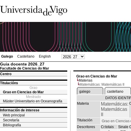
Galego
Castellano
English
Guia docente 2026_27
Facultade de Ciencias do Mar
Centro
Grao en Ciencias do Mar
Materias
Titulacións
Matemáticas: Matemáticas II
Grao
galego
castellano
Grao en Ciencias do Mar
Mestrado
DATOS IDENTI
Máster Universitario en Oceanografía
Materia
Matemáticas:
Matemáticas
Información de interese
II
Web principal
Secretaría
Titulación
Grao en Ciencias
Bibliografía
Descritores
Cr.totais
Sinale