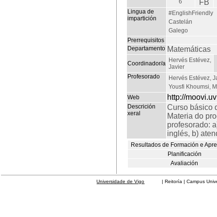
6
FB
Lingua de
#EnglishFriendly
impartición
Castelán
Galego
Prerrequisitos
Departamento
Matemáticas
Hervés Estévez,
Coordinador/a
Javier
Profesorado
Hervés Estévez, J
Yousfi Khoumsi, 
http://moovi.uv
Web
Descrición
Curso básico d
xeral
Materia do pro
profesorado: a
inglés, b) aten
Resultados de Formación e Apr
Planificación
Avaliación
Universidade de Vigo
| Reitoría | Campus Universit