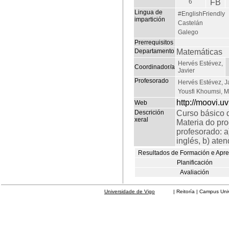
6
FB
Lingua de
#EnglishFriendly
impartición
Castelán
Galego
Prerrequisitos
Departamento
Matemáticas
Hervés Estévez,
Coordinador/a
Javier
Profesorado
Hervés Estévez, J
Yousfi Khoumsi, 
http://moovi.uv
Web
Descrición
Curso básico d
xeral
Materia do pro
profesorado: a
inglés, b) aten
Resultados de Formación e Apr
Planificación
Avaliación
Universidade de Vigo
| Reitoría | Campus Universit