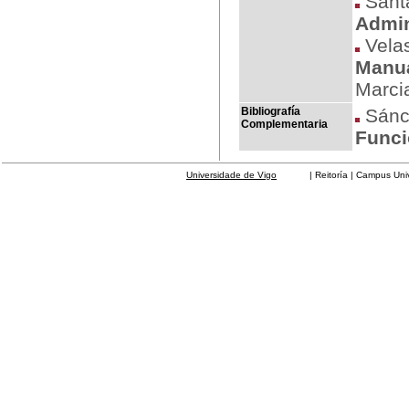
Santa
Admin
Velas
Manua
Marci
Bibliografía
Sánc
Complementaria
Funci
Universidade de Vigo
| Reitoría | Campus Universit