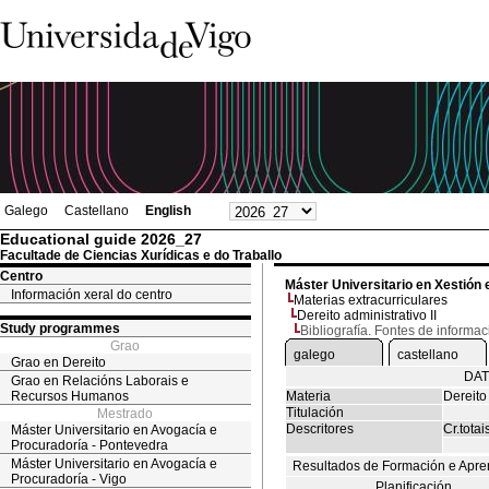
Galego
Castellano
English
Educational guide 2026_27
Facultade de Ciencias Xurídicas e do Traballo
Centro
Máster Universitario en Xestión 
Información xeral do centro
Materias extracurriculares
Dereito administrativo II
Study programmes
Bibliografía. Fontes de informac
Grao
galego
castellano
Grao en Dereito
DAT
Grao en Relacións Laborais e
Recursos Humanos
Materia
Dereito 
Titulación
Mestrado
Descritores
Cr.totai
Máster Universitario en Avogacía e
Procuradoría - Pontevedra
Máster Universitario en Avogacía e
Resultados de Formación e Apre
Procuradoría - Vigo
Planificación