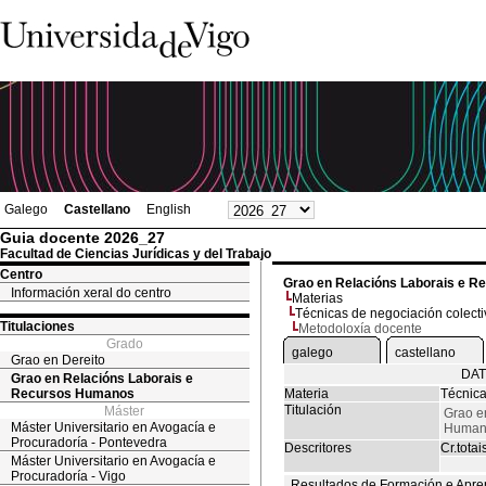
Galego
Castellano
English
Guia docente 2026_27
Facultad de Ciencias Jurídicas y del Trabajo
Centro
Grao en Relacións Laborais e 
Información xeral do centro
Materias
Técnicas de negociación colecti
Titulaciones
Metodoloxía docente
Grado
galego
castellano
Grao en Dereito
DAT
Grao en Relacións Laborais e
Recursos Humanos
Materia
Técnica
Titulación
Máster
Grao e
Máster Universitario en Avogacía e
Human
Procuradoría - Pontevedra
Descritores
Cr.totai
Máster Universitario en Avogacía e
Procuradoría - Vigo
Resultados de Formación e Apre