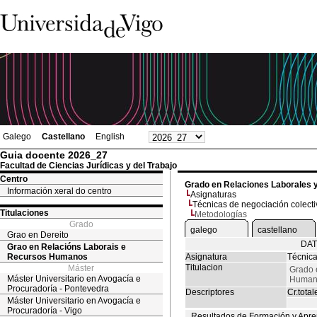
Galego
Castellano
English
Guia docente 2026_27
Facultad de Ciencias Jurídicas y del Trabajo
Centro
Grado en Relaciones Laborales
Información xeral do centro
Asignaturas
Técnicas de negociación colecti
Titulaciones
Metodologías
Grado
galego
castellano
Grao en Dereito
DAT
Grao en Relacións Laborais e
Recursos Humanos
Asignatura
Técnica
Titulacion
Máster
Grado 
Máster Universitario en Avogacía e
Human
Procuradoría - Pontevedra
Descriptores
Cr.total
Máster Universitario en Avogacía e
Procuradoría - Vigo
Resultados de Formación y Apre