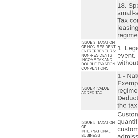
18. Spe
small-
Tax co
leasin
regime
ISSUE 3: TAXATION
1. Lega
OF NON-RESIDENT
ENTREPRENEURS:
event.
NON-RESIDENTS
INCOME TAX AND
withou
DOUBLE TAXATION
CONVENTIONS
1.- Nat
Exempt
ISSUE 4: VALUE
regime 
ADDED TAX
Deducti
the tax
Custom
quanti
ISSUE 5: TAXATION
OF
custom
INTERNATIONAL
admiss
BUSINESS