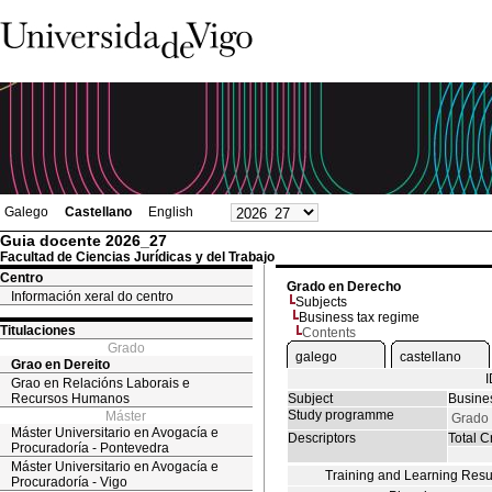
Galego
Castellano
English
Guia docente 2026_27
Facultad de Ciencias Jurídicas y del Trabajo
Centro
Grado en Derecho
Información xeral do centro
Subjects
Business tax regime
Titulaciones
Contents
Grado
galego
castellano
Grao en Dereito
Grao en Relacións Laborais e
Recursos Humanos
Subject
Busine
Study programme
Máster
Grado
Máster Universitario en Avogacía e
Descriptors
Total Cr
Procuradoría - Pontevedra
Máster Universitario en Avogacía e
Training and Learning Resu
Procuradoría - Vigo