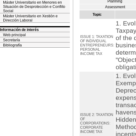
Planning
Máster Universitario en Menores en
Situación de Desprotección e Conflito
Assessment
Social
Topic
Máster Universitario en Xestión e
Dirección Laboral
1. Evol
Taxpaye
Información de interés
Web principal
of the 
ISSUE 1: TAXATION
Secretaría
OF INDIVIDUAL
busines
Bibliografía
ENTREPRENEURS:
PERSONAL
determi
INCOME TAX
"Objec
obligat
1. Evol
Exempt
Deprec
expense
transac
havens.
ISSUE 2: TAXATION
Hidden
OF
CORPORATIONS:
Methods
CORPORATE
INCOME TAX
incenti