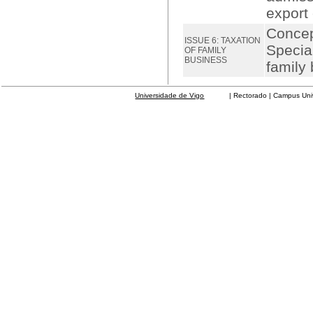
export 
Concep
ISSUE 6: TAXATION
Special
OF FAMILY
BUSINESS
family
Universidade de Vigo
| Rectorado | Campus Universit