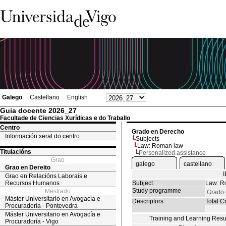
Galego
Castellano
English
Guia docente 2026_27
Facultade de Ciencias Xurídicas e do Traballo
Centro
Grado en Derecho
Información xeral do centro
Subjects
Law: Roman law
Titulacións
Personalized assistance
Grao
galego
castellano
Grao en Dereito
Grao en Relacións Laborais e
Recursos Humanos
Subject
Law: R
Study programme
Mestrado
Grado 
Máster Universitario en Avogacía e
Descriptors
Total Cr
Procuradoría - Pontevedra
Máster Universitario en Avogacía e
Training and Learning Resu
Procuradoría - Vigo